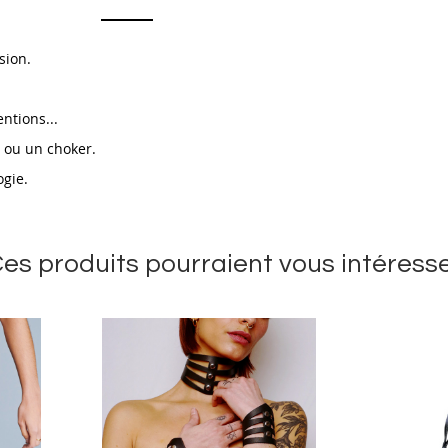
asion.
entions...
ne ou un choker.
ogie.
es produits pourraient vous intéress