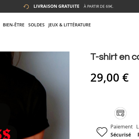
LIVRAISON GRATUITE
À PARTIR DE 69€.
 LA RECHERCHE
# APPUYEZ SUR LA TOUCHE "ENTRER" POUR LANCER LA R
BIEN-ÊTRE
SOLDES
JEUX & LITTÉRATURE
T-shirt en c
29,00 €
Paiement
L
Sécurisé