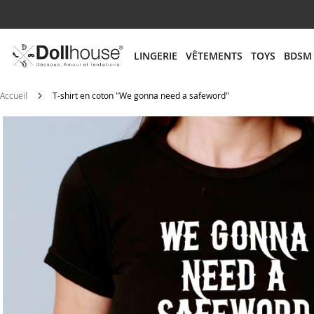
# ENTREZ AU MOINS 3 CARACTÈRES POUR LANCER
LINGERIE
VÊTEMENTS
TOYS
BDSM
Accueil
T-shirt en coton "We gonna need a safeword"
Skip
to
the
end
of
the
images
gallery