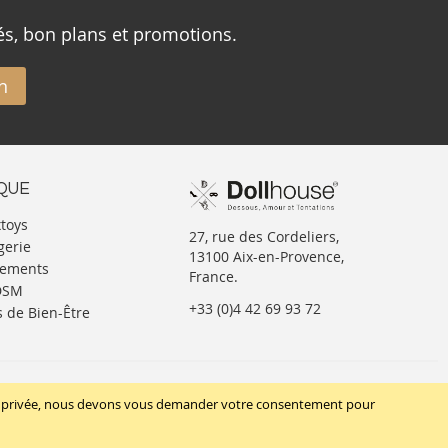
és, bon plans et promotions.
n
IQUE
xtoys
27, rue des Cordeliers,
gerie
13100 Aix-en-Provence,
tements
France.
BDSM
+33 (0)4 42 69 93 72
s de Bien-Être
SUIVEZ-NOUS
vie privée, nous devons vous demander votre consentement pour