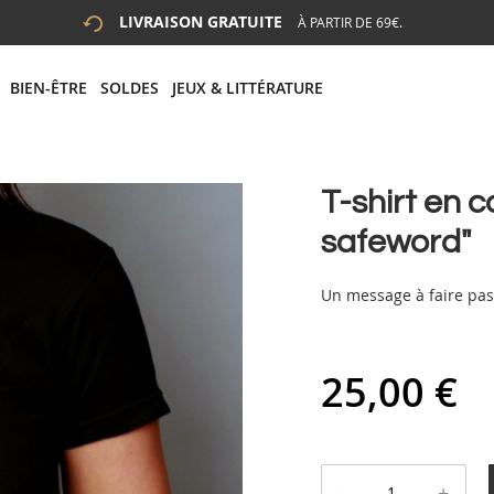
LIVRAISON GRATUITE
À PARTIR DE 69€.
 LA RECHERCHE
# APPUYEZ SUR LA TOUCHE "ENTRER" POUR LANCER LA R
BIEN-ÊTRE
SOLDES
JEUX & LITTÉRATURE
T-shirt en 
safeword"
Un message à faire passe
25,00 €
-
+