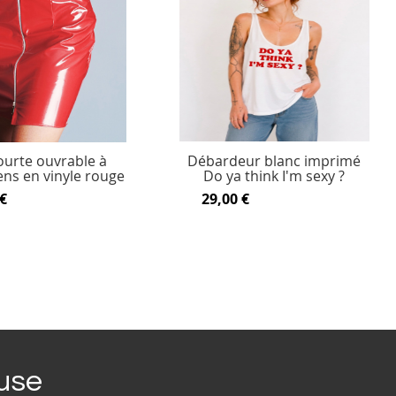
ourte ouvrable à
Débardeur blanc imprimé
ens en vinyle rouge
Do ya think I'm sexy ?
€
29,00 €
ouse