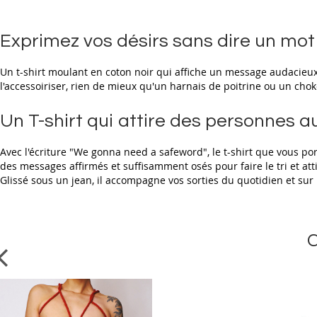
beginning
of
the
Exprimez vos désirs sans dire un mot
images
gallery
Un t-shirt moulant en coton noir qui affiche un message audacieux e
l'accessoiriser, rien de mieux qu'un harnais de poitrine ou un ch
Un T-shirt qui attire des personnes 
Avec l'écriture "We gonna need a safeword", le t-shirt que vous po
des messages affirmés et suffisamment osés pour faire le tri et att
Glissé sous un jean, il accompagne vos sorties du quotidien et sur 
C