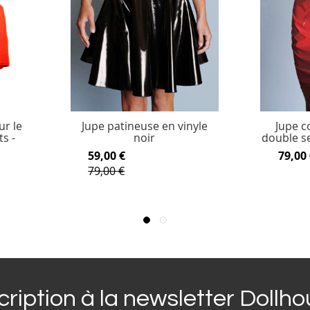
ur le
Jupe patineuse en vinyle
Jupe c
s -
noir
double s
59,00 €
79,00 
79,00 €
cription à la newsletter Dollh