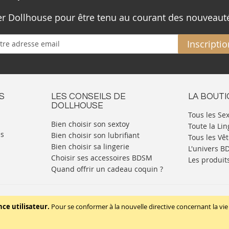
ter Dollhouse pour être tenu au courant des nouveaut
Inscriptio
S
LES CONSEILS DE
LA BOUT
DOLLHOUSE
Tous les Se
Bien choisir son sextoy
Toute la Lin
es
Bien choisir son lubrifiant
Tous les Vê
Bien choisir sa lingerie
L'univers 
Choisir ses accessoires BDSM
Les produit
Quand offrir un cadeau coquin ?
Mentions légales
Politique de cookies
nce utilisateur.
Pour se conformer à la nouvelle directive concernant la 