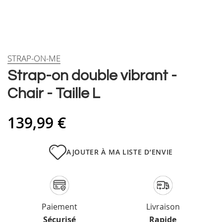
Skip
STRAP-ON-ME
to
Strap-on double vibrant -
the
beginning
Chair - Taille L
of
the
images
139,99 €
gallery
AJOUTER À MA LISTE D’ENVIE
Paiement
Livraison
Sécurisé
Rapide