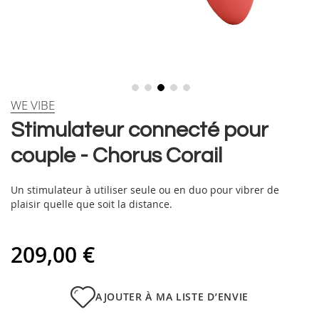
Skip
WE VIBE
to
Stimulateur connecté pour
the
beginning
couple - Chorus Corail
of
the
images
Un stimulateur à utiliser seule ou en duo pour vibrer de
gallery
plaisir quelle que soit la distance.
209,00 €
AJOUTER À MA LISTE D’ENVIE