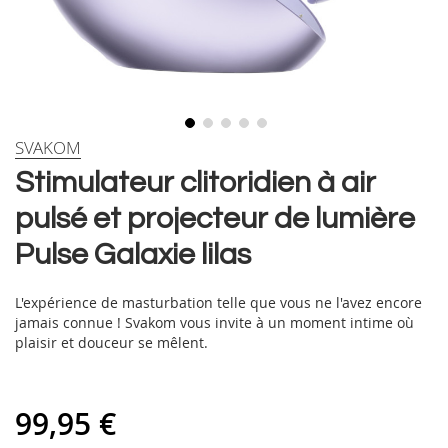
Skip
SVAKOM
to
Stimulateur clitoridien à air
the
beginning
pulsé et projecteur de lumière
of
the
Pulse Galaxie lilas
images
gallery
L'expérience de masturbation telle que vous ne l'avez encore
jamais connue ! Svakom vous invite à un moment intime où
plaisir et douceur se mêlent.
99,95 €