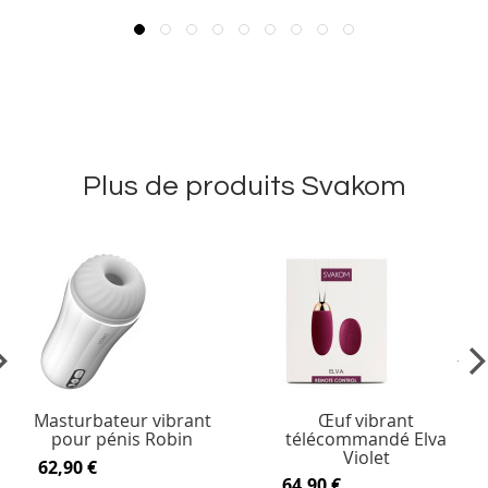
Plus de produits Svakom
vious
Ne
Masturbateur vibrant
Œuf vibrant
pour pénis Robin
télécommandé Elva
Violet
62,90 €
64,90 €