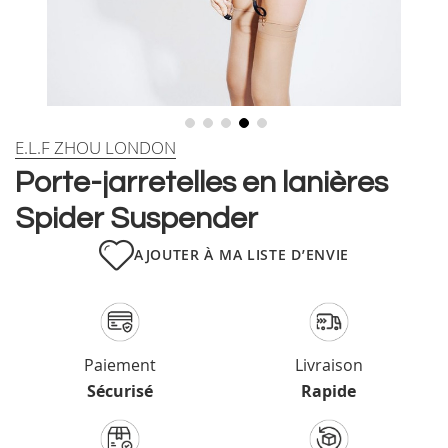
Skip
E.L.F ZHOU LONDON
to
Porte-jarretelles en lanières
the
beginning
Spider Suspender
of
the
AJOUTER À MA LISTE D’ENVIE
images
gallery
Paiement
Livraison
Sécurisé
Rapide