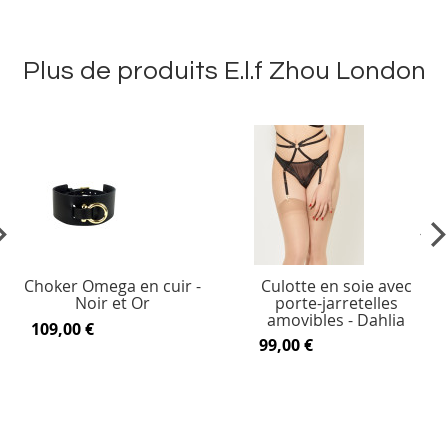
Plus de produits E.l.f Zhou London
vious
Ne
Choker Omega en cuir -
Culotte en soie avec
Noir et Or
porte-jarretelles
amovibles - Dahlia
109,00 €
99,00 €