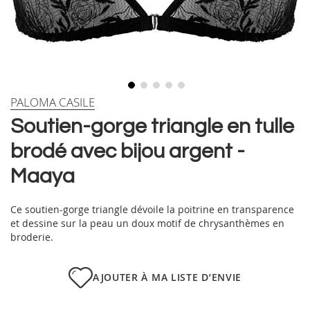
Skip
PALOMA CASILE
to
Soutien-gorge triangle en tulle
the
beginning
brodé avec bijou argent -
of
the
Maaya
images
gallery
Ce soutien-gorge triangle dévoile la poitrine en transparence
et dessine sur la peau un doux motif de chrysanthèmes en
broderie.
AJOUTER À MA LISTE D’ENVIE