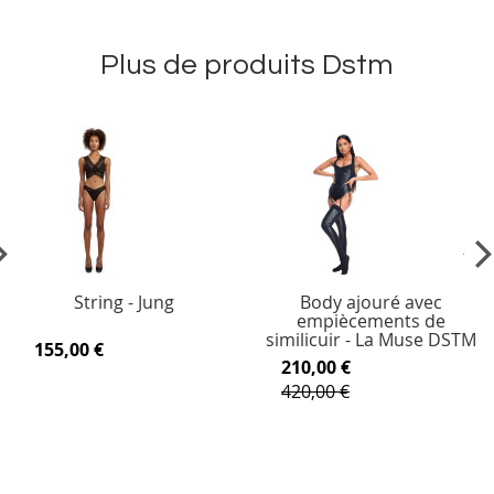
Plus de produits Dstm
vious
Ne
String - Jung
Body ajouré avec
empiècements de
similicuir - La Muse DSTM
155,00 €
210,00 €
420,00 €