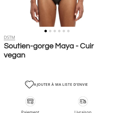
Skip
DSTM
to
Soutien-gorge Maya - Cuir
the
beginning
vegan
of
the
images
gallery
AJOUTER À MA LISTE D’ENVIE
Paiement
Livraison