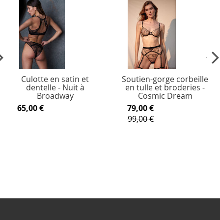
vious
Ne
Culotte en satin et
Soutien-gorge corbeille
dentelle - Nuit à
en tulle et broderies -
Broadway
Cosmic Dream
65,00 €
79,00 €
99,00 €