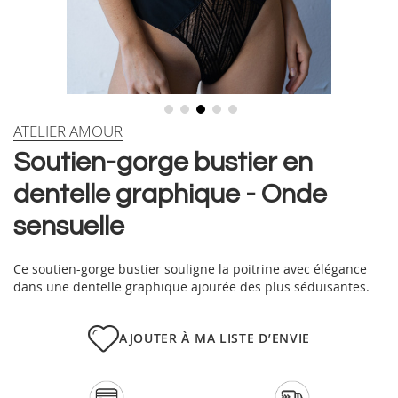
Skip
ATELIER AMOUR
to
Soutien-gorge bustier en
the
beginning
dentelle graphique - Onde
of
the
sensuelle
images
gallery
Ce soutien-gorge bustier souligne la poitrine avec élégance
dans une dentelle graphique ajourée des plus séduisantes.
AJOUTER À MA LISTE D’ENVIE