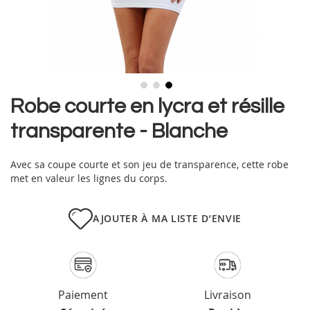
Skip
Robe courte en lycra et résille
to
transparente - Blanche
the
beginning
of
Avec sa coupe courte et son jeu de transparence, cette robe
the
met en valeur les lignes du corps.
images
gallery
AJOUTER À MA LISTE D’ENVIE
Paiement
Livraison