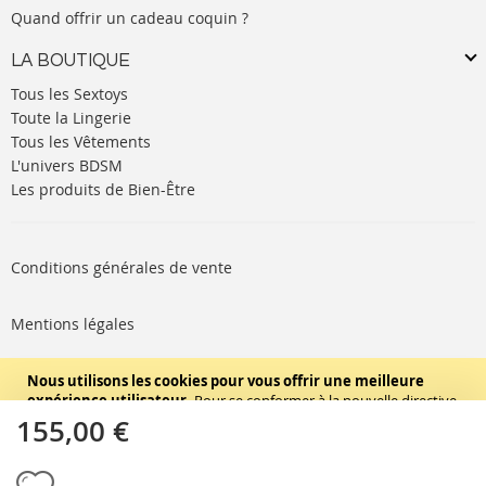
Quand offrir un cadeau coquin ?
LA BOUTIQUE
Tous les Sextoys
Toute la Lingerie
Tous les Vêtements
L'univers BDSM
Les produits de Bien-Être
Conditions générales de vente
Mentions légales
Politique de cookies
Nous utilisons les cookies pour vous offrir une meilleure
expérience utilisateur.
Pour se conformer à la nouvelle directive
concernant la vie privée, nous devons vous demander votre
155,00 €
SUIVEZ-NOUS
consentement pour sauvegarder des cookies sur votre ordinateur.
En savoir plus
.