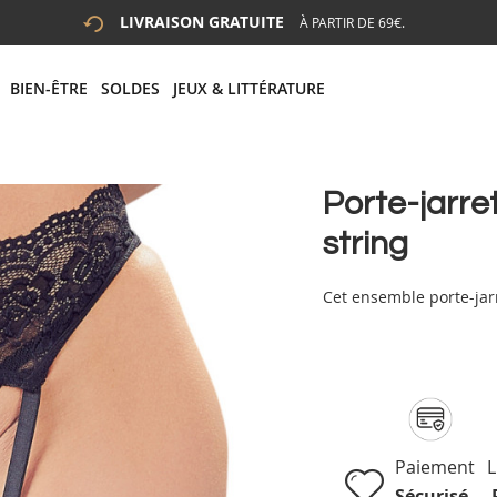
LIVRAISON GRATUITE
À PARTIR DE 69€.
 LA RECHERCHE
# APPUYEZ SUR LA TOUCHE "ENTRER" POUR LANCER LA R
BIEN-ÊTRE
SOLDES
JEUX & LITTÉRATURE
Porte-jarre
string
Cet ensemble porte-jarr
Paiement
L
Sécurisé