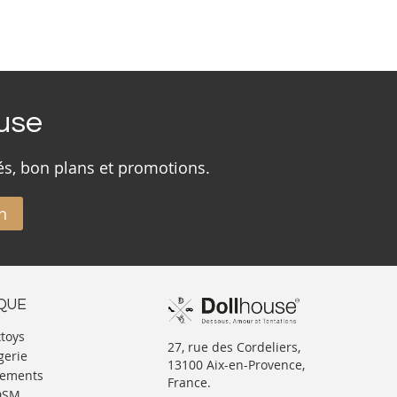
ouse
és, bon plans et promotions.
n
IQUE
xtoys
27, rue des Cordeliers,
gerie
13100 Aix-en-Provence,
tements
France.
BDSM