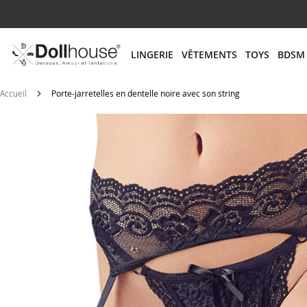
# ENTREZ AU MOINS 3 CARACTÈRES POUR LANCER
LINGERIE
VÊTEMENTS
TOYS
BDSM
Accueil
Porte-jarretelles en dentelle noire avec son string
Skip
to
the
end
of
the
images
gallery