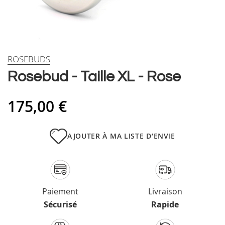
Skip
ROSEBUDS
to
Rosebud - Taille XL - Rose
the
beginning
of
175,00 €
the
images
gallery
AJOUTER À MA LISTE D’ENVIE
Paiement
Livraison
Sécurisé
Rapide