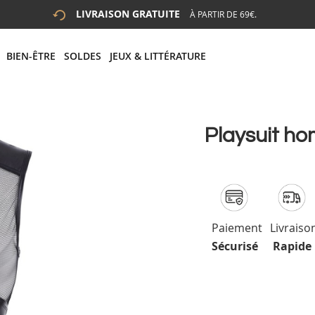
LIVRAISON GRATUITE
À PARTIR DE 69€.
 LA RECHERCHE
# APPUYEZ SUR LA TOUCHE "ENTRER" POUR LANCER LA R
BIEN-ÊTRE
SOLDES
JEUX & LITTÉRATURE
Playsuit ho
Paiement
Livraiso
Sécurisé
Rapide