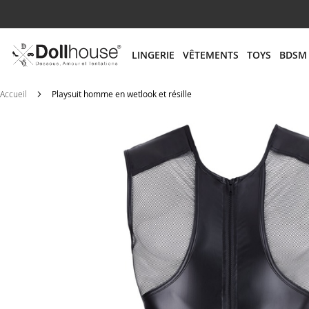
# ENTREZ AU MOINS 3 CARACTÈRES POUR LANCER
LINGERIE
VÊTEMENTS
TOYS
BDSM
Accueil
Playsuit homme en wetlook et résille
Skip
to
the
end
of
the
images
gallery