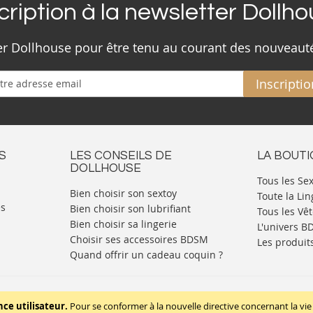
cription à la newsletter Dollh
ter Dollhouse pour être tenu au courant des nouveaut
Inscriptio
S
LES CONSEILS DE
LA BOUT
DOLLHOUSE
Tous les Se
Bien choisir son sextoy
Toute la Lin
es
Bien choisir son lubrifiant
Tous les Vê
Bien choisir sa lingerie
L'univers 
Choisir ses accessoires BDSM
Les produit
Quand offrir un cadeau coquin ?
Mentions légales
Politique de cookies
nce utilisateur.
Pour se conformer à la nouvelle directive concernant la 