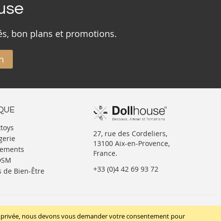
ouse
és, bon plans et promotions.
n
IQUE
xtoys
27, rue des Cordeliers,
gerie
13100 Aix-en-Provence,
tements
France.
BDSM
+33 (0)4 42 69 93 72
s de Bien-Être
SUIVEZ-NOUS
vie privée, nous devons vous demander votre consentement pour