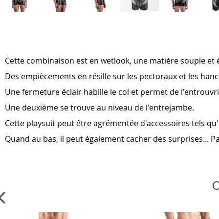
Skip
to
the
beginning
of
Cette combinaison est en wetlook, une matière souple et 
the
images
Des empiècements en résille sur les pectoraux et les hanch
gallery
Une fermeture éclair habille le col et permet de l'entrouvr
Une deuxième se trouve au niveau de l'entrejambe.
Cette playsuit peut être agrémentée d'accessoires tels qu
Quand au bas, il peut également cacher des surprises... P
C