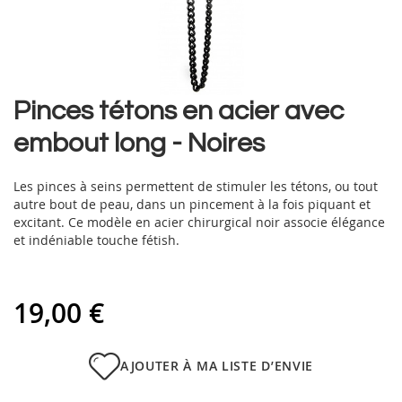
Skip
Pinces tétons en acier avec
to
embout long - Noires
the
beginning
of
Les pinces à seins permettent de stimuler les tétons, ou tout
the
autre bout de peau, dans un pincement à la fois piquant et
images
excitant. Ce modèle en acier chirurgical noir associe élégance
gallery
et indéniable touche fétish.
19,00 €
AJOUTER À MA LISTE D’ENVIE