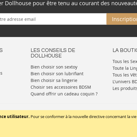
ter Dollhouse pour être tenu au courant des nouveaut
Inscriptio
S
LES CONSEILS DE
LA BOUT
DOLLHOUSE
Tous les Se
Bien choisir son sextoy
Toute la Lin
es
Bien choisir son lubrifiant
Tous les Vê
Bien choisir sa lingerie
L'univers 
Choisir ses accessoires BDSM
Les produit
Quand offrir un cadeau coquin ?
Mentions légales
Politique de cookies
nce utilisateur.
Pour se conformer à la nouvelle directive concernant la 
Copyright © 2020 - TBD Paris. Tout droit réservés.