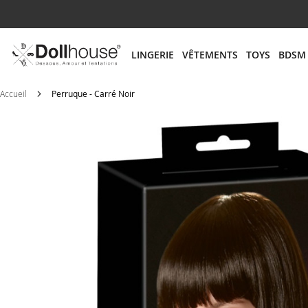
# ENTREZ AU MOINS 3 CARACTÈRES POUR LANCER
LINGERIE
VÊTEMENTS
TOYS
BDSM
Accueil
Perruque - Carré Noir
Skip
to
the
end
of
the
images
gallery