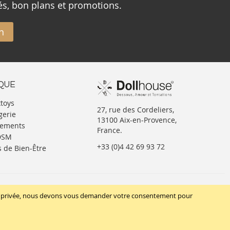
és, bon plans et promotions.
n
IQUE
xtoys
27, rue des Cordeliers,
gerie
13100 Aix-en-Provence,
tements
France.
BDSM
+33 (0)4 42 69 93 72
s de Bien-Être
SUIVEZ-NOUS
vie privée, nous devons vous demander votre consentement pour