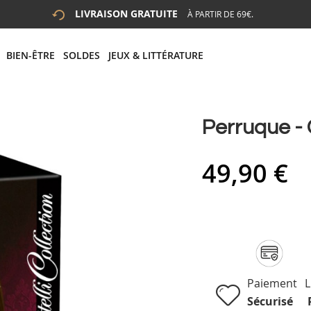
LIVRAISON GRATUITE
À PARTIR DE 69€.
 LA RECHERCHE
# APPUYEZ SUR LA TOUCHE "ENTRER" POUR LANCER LA R
BIEN-ÊTRE
SOLDES
JEUX & LITTÉRATURE
Perruque - 
49,90 €
Paiement
L
Sécurisé