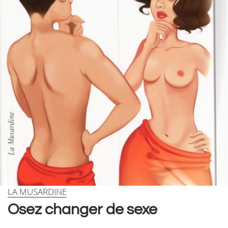
Skip
LA MUSARDINE
to
Osez changer de sexe
the
beginning