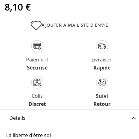
of
8,10 €
the
images
gallery
AJOUTER À MA LISTE D’ENVIE
Paiement
Livraison
Sécurisé
Rapide
Colis
Suivi
Discret
Retour
Details
La liberté d'être soi