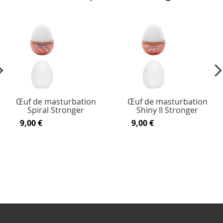
vious
Ne
Œuf de masturbation
Œuf de masturbation
Spiral Stronger
Shiny II Stronger
9,00 €
9,00 €