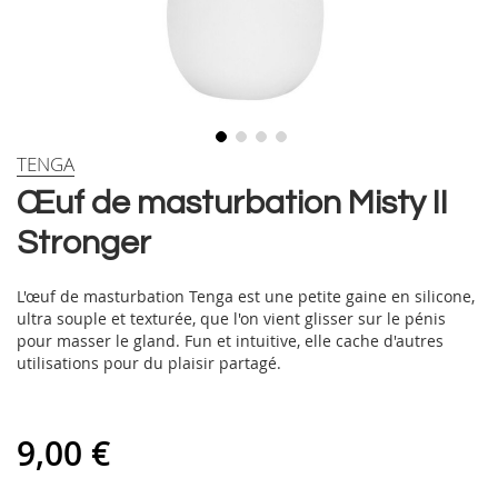
Skip
TENGA
to
Œuf de masturbation Misty II
the
beginning
Stronger
of
the
images
L'œuf de masturbation Tenga est une petite gaine en silicone,
gallery
ultra souple et texturée, que l'on vient glisser sur le pénis
pour masser le gland. Fun et intuitive, elle cache d'autres
utilisations pour du plaisir partagé.
9,00 €