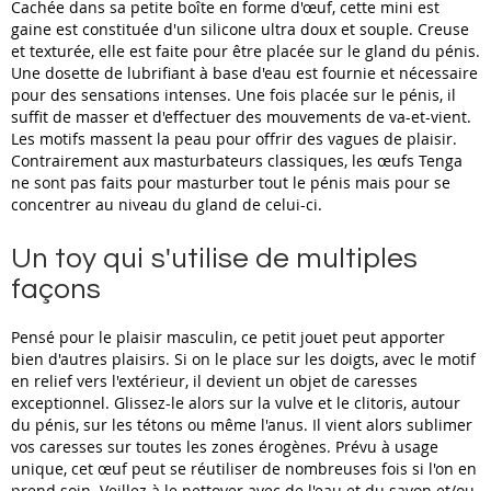
Cachée dans sa petite boîte en forme d'œuf, cette mini est
gaine est constituée d'un silicone ultra doux et souple. Creuse
et texturée, elle est faite pour être placée sur le gland du pénis.
Une dosette de lubrifiant à base d'eau est fournie et nécessaire
pour des sensations intenses. Une fois placée sur le pénis, il
suffit de masser et d'effectuer des mouvements de va-et-vient.
Les motifs massent la peau pour offrir des vagues de plaisir.
Contrairement aux masturbateurs classiques, les œufs Tenga
ne sont pas faits pour masturber tout le pénis mais pour se
concentrer au niveau du gland de celui-ci.
Un toy qui s'utilise de multiples
façons
Pensé pour le plaisir masculin, ce petit jouet peut apporter
bien d'autres plaisirs. Si on le place sur les doigts, avec le motif
en relief vers l'extérieur, il devient un objet de caresses
exceptionnel. Glissez-le alors sur la vulve et le clitoris, autour
du pénis, sur les tétons ou même l'anus. Il vient alors sublimer
vos caresses sur toutes les zones érogènes. Prévu à usage
unique, cet œuf peut se réutiliser de nombreuses fois si l'on en
prend soin. Veillez à le nettoyer avec de l'eau et du savon et/ou