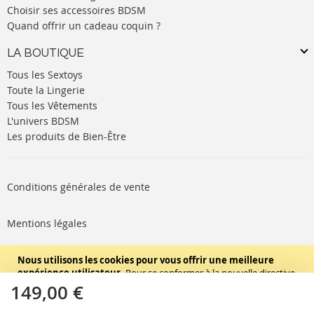
Choisir ses accessoires BDSM
Quand offrir un cadeau coquin ?
LA BOUTIQUE
Tous les Sextoys
Toute la Lingerie
Tous les Vêtements
L'univers BDSM
Les produits de Bien-Être
Conditions générales de vente
Mentions légales
Politique de cookies
Nous utilisons les cookies pour vous offrir une meilleure
expérience utilisateur.
Pour se conformer à la nouvelle directive
concernant la vie privée, nous devons vous demander votre
149,00 €
SUIVEZ-NOUS
consentement pour sauvegarder des cookies sur votre ordinateur.
En savoir plus
.