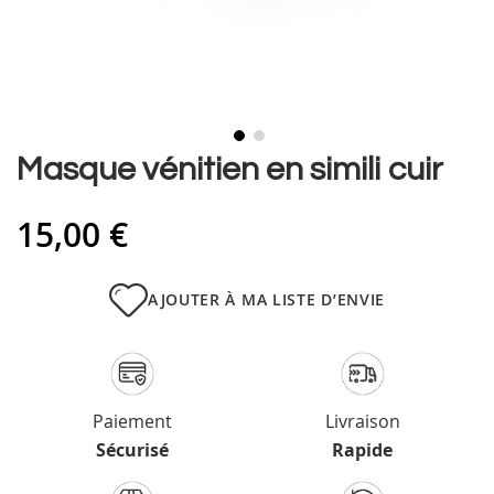
Skip
Masque vénitien en simili cuir
to
the
15,00 €
beginning
of
the
images
AJOUTER À MA LISTE D’ENVIE
gallery
Paiement
Livraison
Sécurisé
Rapide