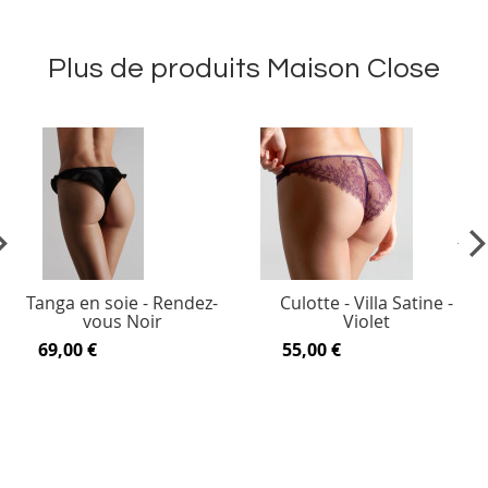
Plus de produits Maison Close
vious
Ne
Tanga en soie - Rendez-
Culotte - Villa Satine -
vous Noir
Violet
69,00 €
55,00 €