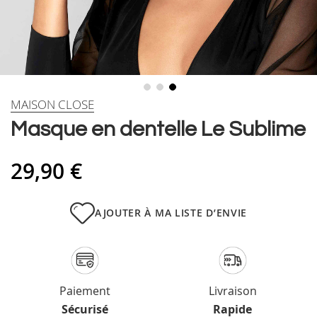
Skip
MAISON CLOSE
to
Masque en dentelle Le Sublime
the
beginning
of
29,90 €
the
images
gallery
AJOUTER À MA LISTE D’ENVIE
Paiement
Livraison
Sécurisé
Rapide