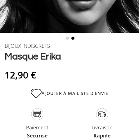
Skip
BIJOUX INDISCRETS
to
Masque Erika
the
beginning
of
12,90 €
the
images
gallery
AJOUTER À MA LISTE D’ENVIE
Paiement
Livraison
Sécurisé
Rapide