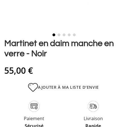
Skip
Martinet en daim manche en
to
verre - Noir
the
beginning
of
55,00 €
the
images
gallery
AJOUTER À MA LISTE D’ENVIE
Paiement
Livraison
Sécurisé
Rapide