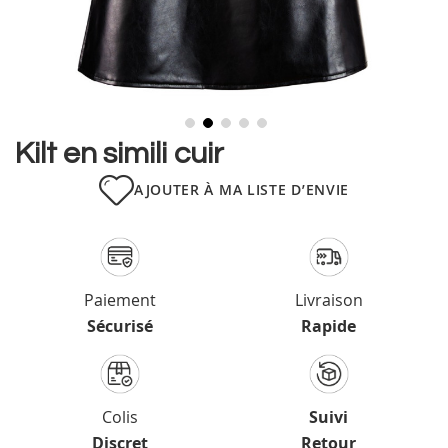
Skip
Kilt en simili cuir
to
the
AJOUTER À MA LISTE D’ENVIE
beginning
of
the
images
gallery
Paiement
Livraison
Sécurisé
Rapide
Colis
Suivi
Discret
Retour