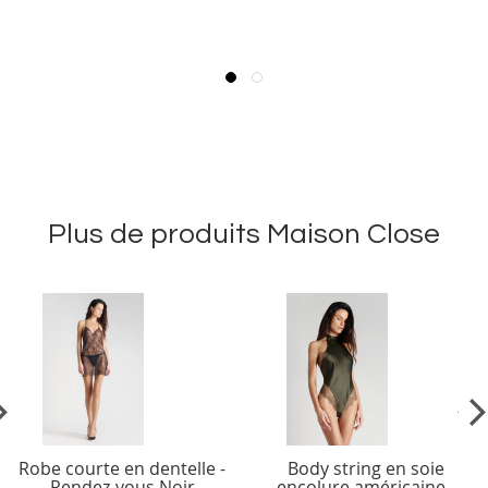
Plus de produits Maison Close
vious
Ne
Robe courte en dentelle -
Body string en soie
Rendez-vous Noir
encolure américaine -