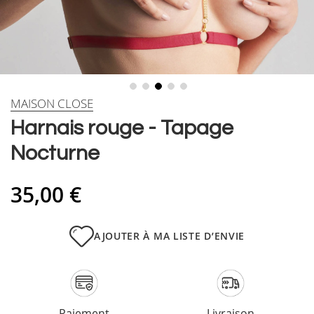
Skip
MAISON CLOSE
to
Harnais rouge - Tapage
the
beginning
Nocturne
of
the
images
35,00 €
gallery
AJOUTER À MA LISTE D’ENVIE
Paiement
Livraison