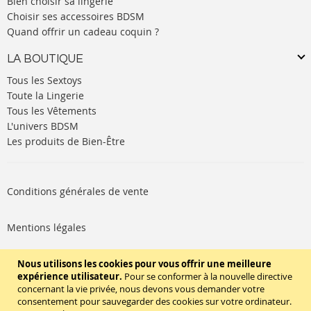
Bien choisir sa lingerie
Choisir ses accessoires BDSM
Quand offrir un cadeau coquin ?
LA BOUTIQUE
Tous les Sextoys
Toute la Lingerie
Tous les Vêtements
L'univers BDSM
Les produits de Bien-Être
Conditions générales de vente
Mentions légales
Politique de cookies
Nous utilisons les cookies pour vous offrir une meilleure
expérience utilisateur.
Pour se conformer à la nouvelle directive
concernant la vie privée, nous devons vous demander votre
SUIVEZ-NOUS
consentement pour sauvegarder des cookies sur votre ordinateur.