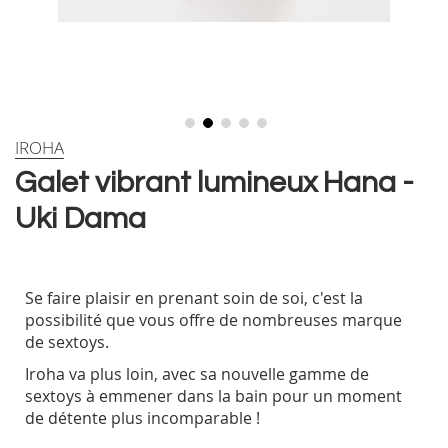
Skip
IROHA
to
Galet vibrant lumineux Hana -
the
beginning
Uki Dama
of
the
images
gallery
Se faire plaisir en prenant soin de soi, c'est la
possibilité que vous offre de nombreuses marque
de sextoys.
Iroha va plus loin, avec sa nouvelle gamme de
sextoys à emmener dans la bain pour un moment
de détente plus incomparable !