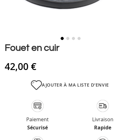
Skip
Fouet en cuir
to
the
42,00 €
beginning
of
the
images
AJOUTER À MA LISTE D’ENVIE
gallery
Paiement
Livraison
Sécurisé
Rapide