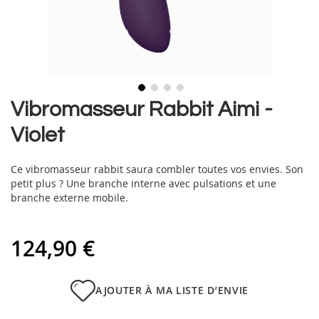
Skip
Vibromasseur Rabbit Aimi -
to
Violet
the
beginning
of
Ce vibromasseur rabbit saura combler toutes vos envies. Son
the
petit plus ? Une branche interne avec pulsations et une
images
branche externe mobile.
gallery
124,90 €
AJOUTER À MA LISTE D’ENVIE