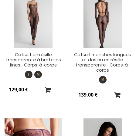
Ajouter
Aj
à
à
ma
m
liste
li
d’envie
d’
Catsuit en résille
Catsuit manches longues
transparente à bretelles
et dos nu en résille
fines - Corps-à-corps
transparente - Corps-à-
corps
S
M
M
129,00 €
139,00 €
Ajouter
Aj