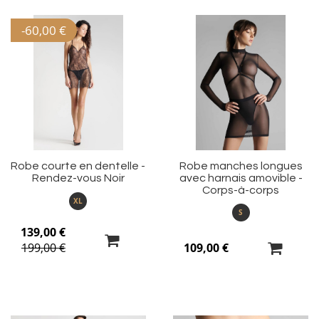
-
60,00 €
Ajouter
Aj
à
à
ma
m
liste
li
d’envie
d’
Robe courte en dentelle -
Robe manches longues
Rendez-vous Noir
avec harnais amovible -
Corps-à-corps
XL
S
139,00 €
199,00 €
109,00 €