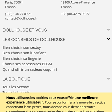
Paris, 75004,
13100 Aix-en-Provence,
France.
France.
(+33) 1 40 27 09 21
+33 (0)4 42 69 93 72
contact@dollhouse.fr
DOLLHOUSE ET VOUS
LES CONSEILS DE DOLLHOUSE
Bien choisir son sextoy
Bien choisir son lubrifiant
Bien choisir sa lingerie
Choisir ses accessoires BDSM
Quand offrir un cadeau coquin ?
LA BOUTIQUE
Tous les Sextoys
Toute la Lingerie
Tous les Vêtements
Nous utilisons les cookies pour vous offrir une meilleure
expérience utilisateur.
Pour se conformer à la nouvelle directive
L'univers BDSM
concernant la vie privée, nous devons vous demander votre
Les produits de Bien-Être
consentement pour sauvegarder des cookies sur votre ordinateur.