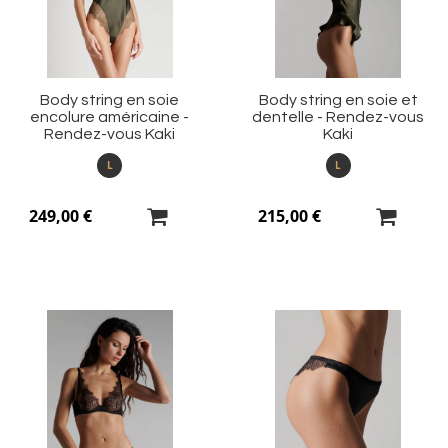
d’envie
d’
Body string en soie
Body string en soie et
encolure américaine -
dentelle - Rendez-vous
Rendez-vous Kaki
Kaki
L
L
249,00 €
215,00 €
Ajouter
Aj
à
à
ma
m
liste
li
d’envie
d’