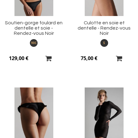
Soutien-gorge foulard en
Culotte en soie et
dentelle et soie -
dentelle - Rendez-vous
Rendez-vous Noir
Noir
90C
S
129,00 €
75,00 €
Ajouter
Aj
à
à
ma
m
liste
li
d’envie
d’