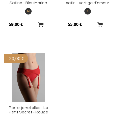
Satine - Bleu Marine
satin - Vertige d'amour
M
S
59,00 €
55,00 €
-
20,00 €
Ajouter
à
ma
liste
d’envie
Porte-jarretelles - Le
Petit Secret - Rouge