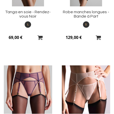
Tanga en soie - Rendez-
Robe manches longues -
vous Noir
Bande à Part
L
S
69,00 €
129,00 €
Ajouter
Aj
à
à
ma
m
liste
li
d’envie
d’