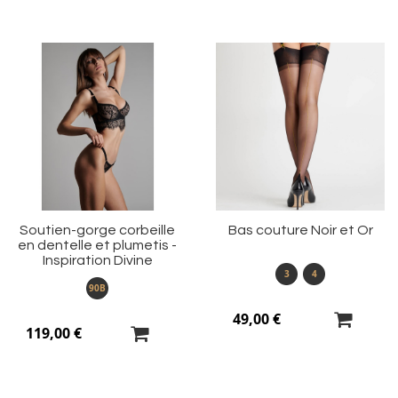
Ajouter
Aj
à
à
ma
m
liste
li
d’envie
d’
Soutien-gorge corbeille
Bas couture Noir et Or
en dentelle et plumetis -
Inspiration Divine
3
4
90B
49,00 €
119,00 €