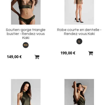
ma
m
liste
li
d’envie
d’
Soutien-gorge triangle
Robe courte en dentelle -
bustier - Rendez-vous
Rendez-vous Kaki
Kaki
L
90C
199,00 €
149,00 €
Ajouter
Aj
à
à
ma
m
liste
li