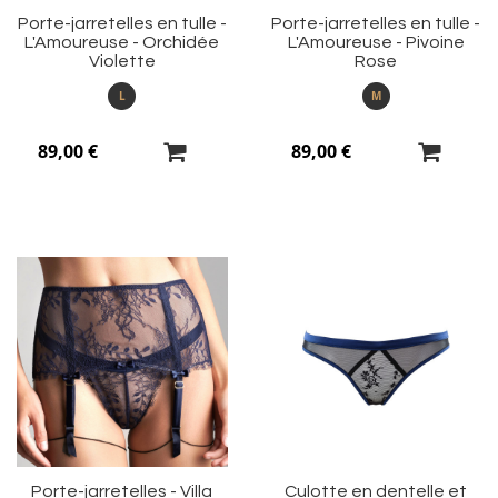
Porte-jarretelles en tulle -
Porte-jarretelles en tulle -
L'Amoureuse - Orchidée
L'Amoureuse - Pivoine
Violette
Rose
L
M
89,00 €
89,00 €
Ajouter
Aj
à
à
ma
m
liste
li
d’envie
d’
Porte-jarretelles - Villa
Culotte en dentelle et