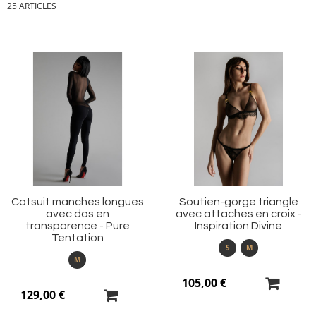
25
ARTICLES
Ajouter
Aj
à
à
ma
m
liste
li
d’envie
d’
Catsuit manches longues
Soutien-gorge triangle
avec dos en
avec attaches en croix -
transparence - Pure
Inspiration Divine
Tentation
S
M
M
105,00 €
129,00 €