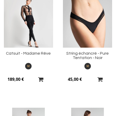
Ajouter
Aj
à
à
ma
m
liste
li
d’envie
d’
Catsuit - Madame Rêve
String échancré - Pure
Tentation - Noir
M
M
189,00 €
45,00 €