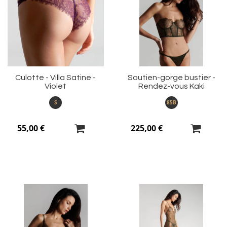
à
à
ma
m
liste
li
d’envie
d’
Culotte - Villa Satine -
Soutien-gorge bustier -
Violet
Rendez-vous Kaki
S
85B
55,00 €
225,00 €
Ajouter
Aj
à
à