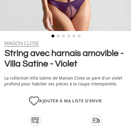
Skip
MAISON CLOSE
to
String avec harnais amovible -
the
beginning
Villa Satine - Violet
of
the
images
La collection Villa Satine de Maison Close se pare d'un violet
gallery
profond pour habiller ses pièces à la coupe intemporelle.
AJOUTER À MA LISTE D’ENVIE