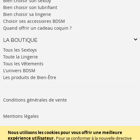
Bien choisir son sextoy
Bien choisir son lubrifiant
Bien choisir sa lingerie
Choisir ses accessoires BDSM
Quand offrir un cadeau coquin ?
LA BOUTIQUE
Tous les Sextoys
Toute la Lingerie
Tous les Vêtements
L'univers BDSM
Les produits de Bien-Être
Conditions générales de vente
Mentions légales
Politique de cookies
Nous utilisons les cookies pour vous offrir une meilleure
expérience utilisateur.
Pour se conformer à la nouvelle directive