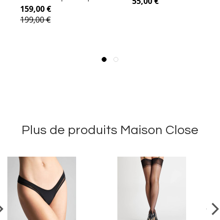
55,00 €
159,00 €
199,00 €
Plus de produits Maison Close
vious
Ne