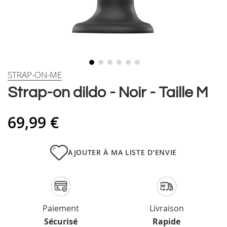
Skip
STRAP-ON-ME
to
Strap-on dildo - Noir - Taille M
the
beginning
of
69,99 €
the
images
gallery
AJOUTER À MA LISTE D’ENVIE
Paiement
Livraison
Sécurisé
Rapide