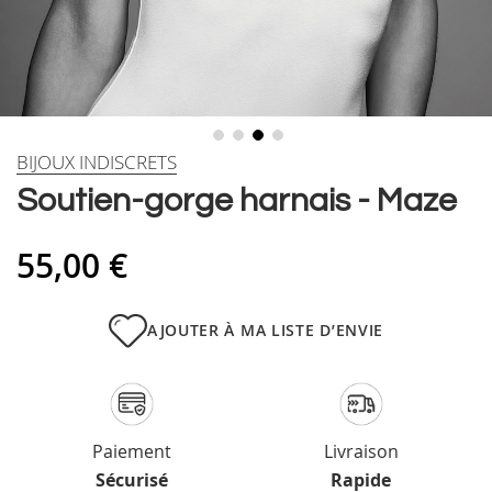
Skip
BIJOUX INDISCRETS
to
Soutien-gorge harnais - Maze
the
beginning
of
55,00 €
the
images
gallery
AJOUTER À MA LISTE D’ENVIE
Paiement
Livraison
Sécurisé
Rapide