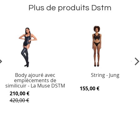
Plus de produits Dstm
vious
Ne
Body ajouré avec
String - Jung
empiècements de
similicuir - La Muse DSTM
155,00 €
210,00 €
420,00 €