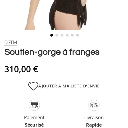
Skip
DSTM
to
Soutien-gorge à franges
the
beginning
of
310,00 €
the
images
gallery
AJOUTER À MA LISTE D’ENVIE
Paiement
Livraison
Sécurisé
Rapide