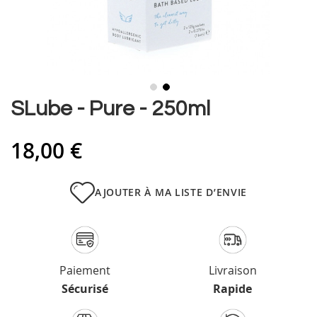
Skip
SLube - Pure - 250ml
to
the
18,00 €
beginning
of
the
images
AJOUTER À MA LISTE D’ENVIE
gallery
Paiement
Livraison
Sécurisé
Rapide