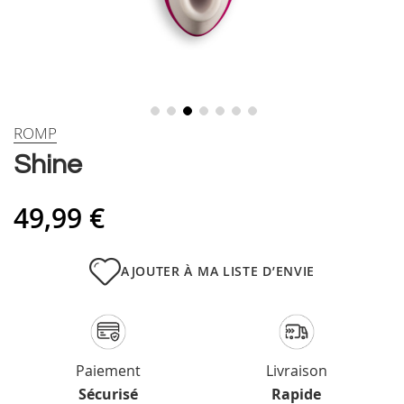
Skip
ROMP
to
Shine
the
beginning
of
49,99 €
the
images
gallery
AJOUTER À MA LISTE D’ENVIE
Paiement
Livraison
Sécurisé
Rapide