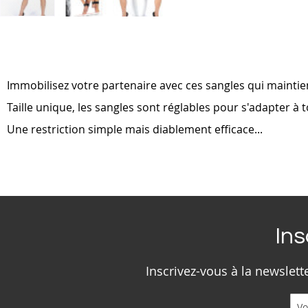
Skip
to
the
beginning
of
Immobilisez votre partenaire avec ces sangles qui maintie
the
images
Taille unique, les sangles sont réglables pour s'adapter à
gallery
Une restriction simple mais diablement efficace...
Ins
Inscrivez-vous à la newslet