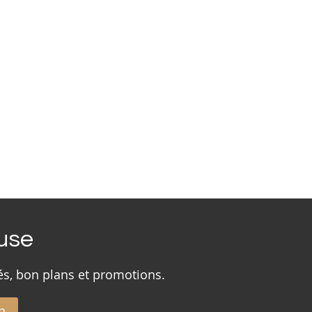
ouse
és, bon plans et promotions.
n