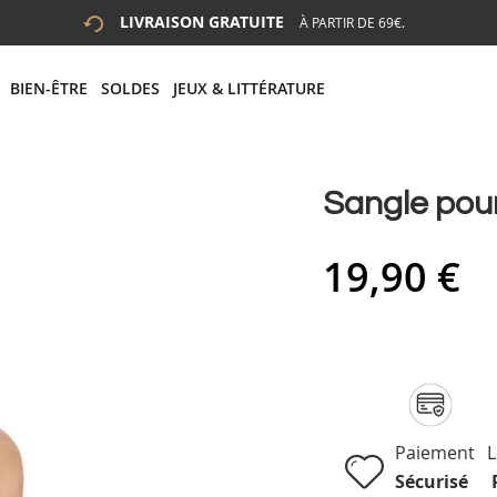
LIVRAISON GRATUITE
À PARTIR DE 69€.
 LA RECHERCHE
# APPUYEZ SUR LA TOUCHE "ENTRER" POUR LANCER LA R
BIEN-ÊTRE
SOLDES
JEUX & LITTÉRATURE
Sangle pour
19,90 €
Paiement
L
Sécurisé