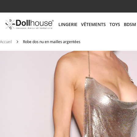
# ENTREZ AU MOINS 3 CARACTÈRES POUR LANCER
LINGERIE
VÊTEMENTS
TOYS
BDSM
Accueil
Robe dos nu en mailles argentées
Skip
to
the
end
of
the
images
gallery