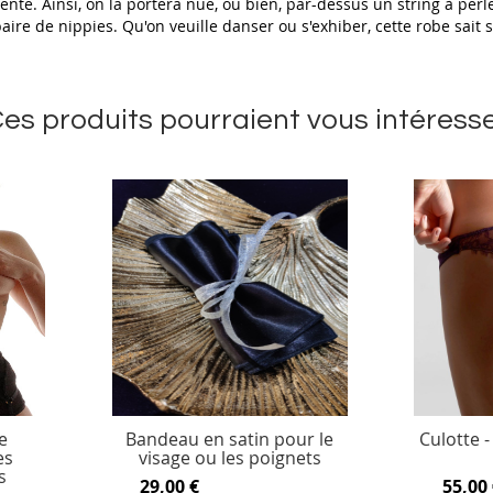
ente. Ainsi, on la portera nue, ou bien, par-dessus un string à per
e de nippies. Qu'on veuille danser ou s'exhiber, cette robe sait 
es produits pourraient vous intéress
e
Bandeau en satin pour le
Culotte - 
es
visage ou les poignets
s
29,00 €
55,00 