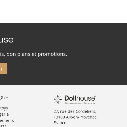
ouse
és, bon plans et promotions.
n
IQUE
xtoys
27, rue des Cordeliers,
gerie
13100 Aix-en-Provence,
tements
France.
BDSM