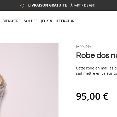
LIVRAISON GRATUITE
À PARTIR DE 69€.
 LA RECHERCHE
# APPUYEZ SUR LA TOUCHE "ENTRER" POUR LANCER LA R
BIEN-ÊTRE
SOLDES
JEUX & LITTÉRATURE
MYSINS
Robe dos nu
Cette robe en mailles d
sait mettre en valeur t
95,00 €