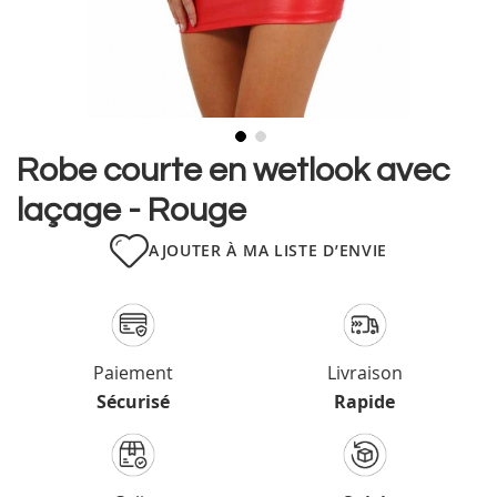
Skip
Robe courte en wetlook avec
to
laçage - Rouge
the
beginning
of
AJOUTER À MA LISTE D’ENVIE
the
images
gallery
Paiement
Livraison
Sécurisé
Rapide