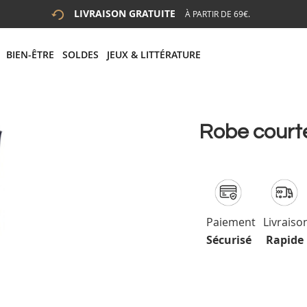
LIVRAISON GRATUITE
À PARTIR DE 69€.
 LA RECHERCHE
# APPUYEZ SUR LA TOUCHE "ENTRER" POUR LANCER LA R
BIEN-ÊTRE
SOLDES
JEUX & LITTÉRATURE
Robe courte
Paiement
Livraiso
Sécurisé
Rapide