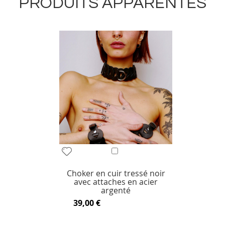
PRODUITS APPARENTÉS
Ajouter
Ajouter
au
à
panier
Choker en cuir tressé noir
ma
avec attaches en acier
liste
argenté
d’envie
39,00 €