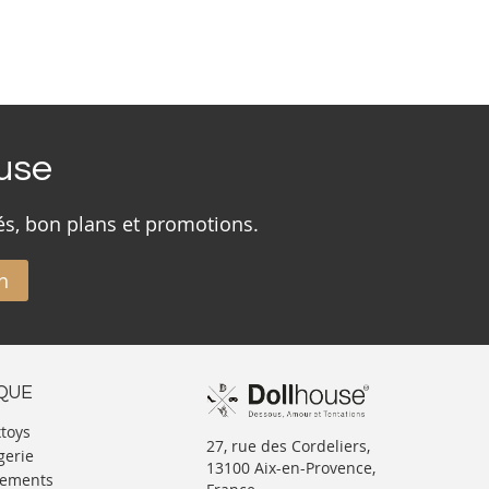
ouse
és, bon plans et promotions.
n
IQUE
xtoys
27, rue des Cordeliers,
gerie
13100 Aix-en-Provence,
tements