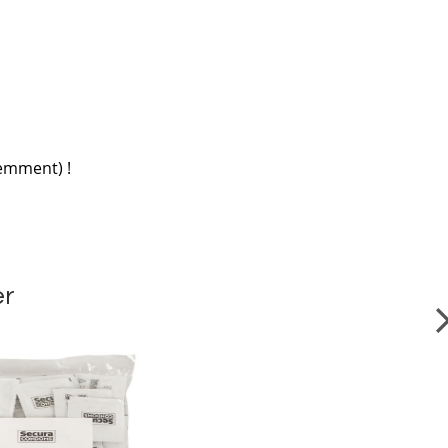
demment) !
er