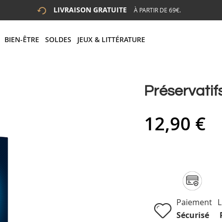
LIVRAISON GRATUITE
À PARTIR DE 69€.
 LA RECHERCHE
# APPUYEZ SUR LA TOUCHE "ENTRER" POUR LANCER LA R
BIEN-ÊTRE
SOLDES
JEUX & LITTÉRATURE
Préservatifs
12,90 €
Paiement
L
Sécurisé