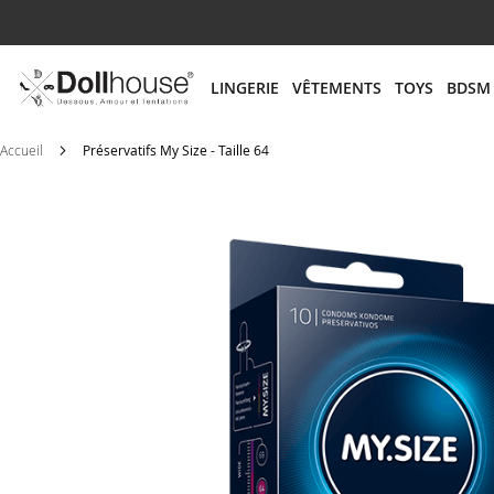
# ENTREZ AU MOINS 3 CARACTÈRES POUR LANCER
LINGERIE
VÊTEMENTS
TOYS
BDSM
Accueil
Préservatifs My Size - Taille 64
Skip
to
the
end
of
the
images
gallery