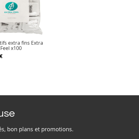
ifs extra fins Extra
Feel x100
€
ouse
és, bon plans et promotions.