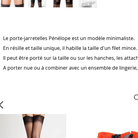
Skip
to
the
beginning
of
Le porte-jarretelles Pénélope est un modèle minimaliste.
the
images
En résille et taille unique, il habille la taille d'un filet mince
gallery
Il peut être porté sur la taille ou sur les hanches, les att
A porter nue ou à combiner avec un ensemble de lingerie, 
C