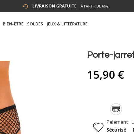
LIVRAISON GRATUITE
À PARTIR DE 69€.
 LA RECHERCHE
# APPUYEZ SUR LA TOUCHE "ENTRER" POUR LANCER LA R
BIEN-ÊTRE
SOLDES
JEUX & LITTÉRATURE
Porte-jarret
15,90 €
Paiement
L
Sécurisé