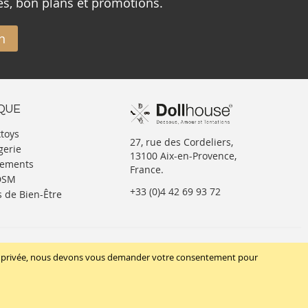
és, bon plans et promotions.
n
IQUE
xtoys
27, rue des Cordeliers,
gerie
13100 Aix-en-Provence,
tements
France.
BDSM
+33 (0)4 42 69 93 72
s de Bien-Être
SUIVEZ-NOUS
vie privée, nous devons vous demander votre consentement pour