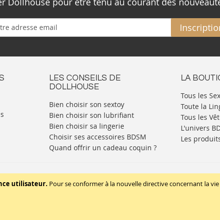
ter Dollhouse pour être tenu au courant des nouveaut
Inscriptio
S
LES CONSEILS DE
LA BOUT
DOLLHOUSE
Tous les Se
Bien choisir son sextoy
Toute la Lin
es
Bien choisir son lubrifiant
Tous les Vê
Bien choisir sa lingerie
L'univers 
Choisir ses accessoires BDSM
Les produit
Quand offrir un cadeau coquin ?
Mentions légales
Politique de cookies
nce utilisateur.
Pour se conformer à la nouvelle directive concernant la 
Copyright © 2020 - TBD Paris. Tout droit réservés.