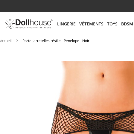
# ENTREZ AU MOINS 3 CARACTÈRES POUR LANCER
LINGERIE
VÊTEMENTS
TOYS
BDSM
Accueil
Porte-jarretelles résille - Penelope - Noir
Skip
to
the
end
of
the
images
gallery