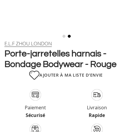
Skip
E.L.F ZHOU LONDON
to
Porte-jarretelles harnais -
the
beginning
Bondage Bodywear - Rouge
of
the
AJOUTER À MA LISTE D’ENVIE
images
gallery
Paiement
Livraison
Sécurisé
Rapide