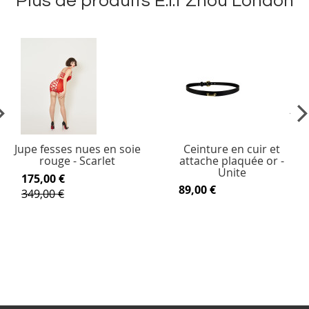
Plus de produits E.l.f Zhou London
vious
Ne
Jupe fesses nues en soie
Ceinture en cuir et
rouge - Scarlet
attache plaquée or -
Unite
175,00 €
89,00 €
349,00 €