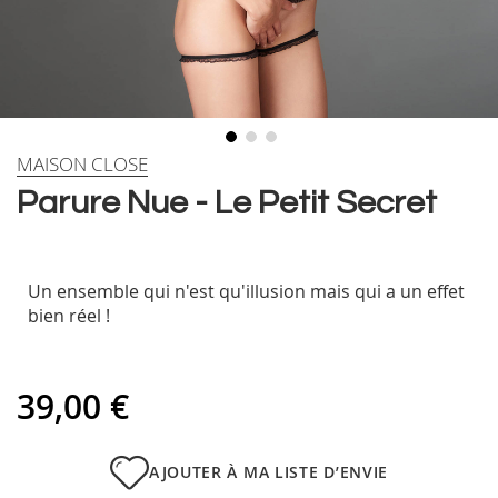
Skip
MAISON CLOSE
to
Parure Nue - Le Petit Secret
the
beginning
of
the
Un ensemble qui n'est qu'illusion mais qui a un effet
images
bien réel !
gallery
39,00 €
AJOUTER À MA LISTE D’ENVIE