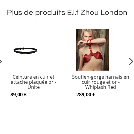
Plus de produits E.l.f Zhou London
vious
Ne
Ceinture en cuir et
Soutien-gorge harnais en
attache plaquée or -
cuir rouge et or -
Unite
Whiplash Red
89,00 €
289,00 €