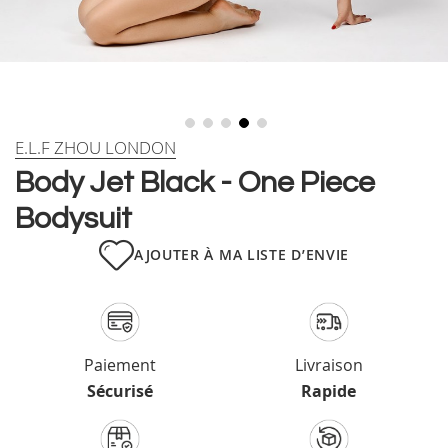
Skip
E.L.F ZHOU LONDON
to
Body Jet Black - One Piece
the
beginning
Bodysuit
of
the
AJOUTER À MA LISTE D’ENVIE
images
gallery
Paiement
Livraison
Sécurisé
Rapide