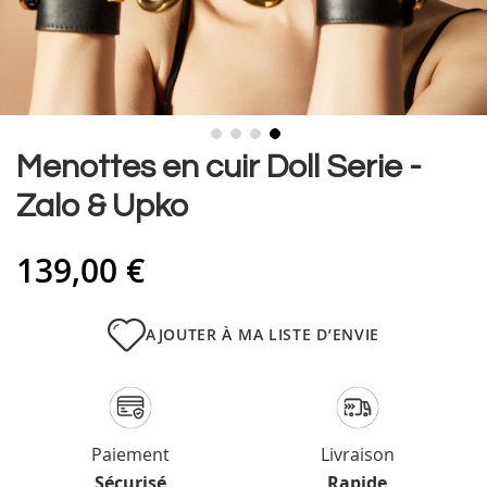
Skip
Menottes en cuir Doll Serie -
to
Zalo & Upko
the
beginning
of
139,00 €
the
images
gallery
AJOUTER À MA LISTE D’ENVIE
Paiement
Livraison
Sécurisé
Rapide