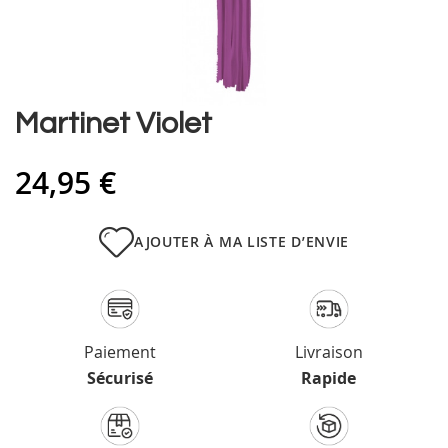
Skip
Martinet Violet
to
the
24,95 €
beginning
of
the
images
AJOUTER À MA LISTE D’ENVIE
gallery
Paiement
Livraison
Sécurisé
Rapide