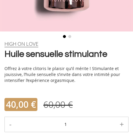
Skip
HIGH ON LOVE
to
Huile sensuelle stimulante
the
beginning
of
Offrez à votre clitoris le plaisir qu’il mérite ! Stimulante et
the
jouissive, l’huile sensuelle s’invite dans votre intimité pour
images
intensifier l’expérience orgasmique.
gallery
40,00 €
60,00 €
-
+