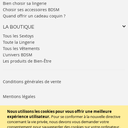
Bien choisir sa lingerie
Choisir ses accessoires BDSM
Quand offrir un cadeau coquin ?
LA BOUTIQUE
Tous les Sextoys
Toute la Lingerie
Tous les Vêtements
L'univers BDSM
Les produits de Bien-Être
Conditions générales de vente
Mentions légales
Politique de cookies
Nous utilisons les cookies pour vous offrir une meilleure
expérience utilisateur.
Pour se conformer à la nouvelle directive
concernant la vie privée, nous devons vous demander votre
SUIVEZ-NOUS
consentement pour sauvegarder des cookies sur votre ordinateur.