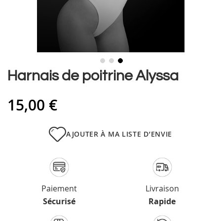
Skip
Harnais de poitrine Alyssa
to
the
15,00 €
beginning
of
the
images
AJOUTER À MA LISTE D’ENVIE
gallery
Paiement
Livraison
Sécurisé
Rapide