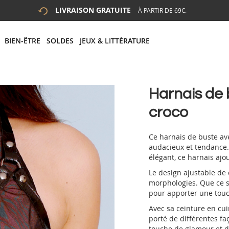
LIVRAISON GRATUITE
À PARTIR DE 69€.
 LA RECHERCHE
# APPUYEZ SUR LA TOUCHE "ENTRER" POUR LANCER LA R
BIEN-ÊTRE
SOLDES
JEUX & LITTÉRATURE
Harnais de 
croco
Ce harnais de buste ave
audacieux et tendance. 
élégant, ce harnais ajo
Le design ajustable de 
morphologies. Que ce so
pour apporter une touch
Avec sa ceinture en cui
porté de différentes fa
touche de glamour et d