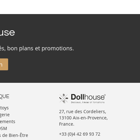
ouse
és, bon plans et promotions.
n
IQUE
xtoys
27, rue des Cordeliers,
gerie
13100 Aix-en-Provence,
tements
France.
BDSM
+33 (0)4 42 69 93 72
s de Bien-Être