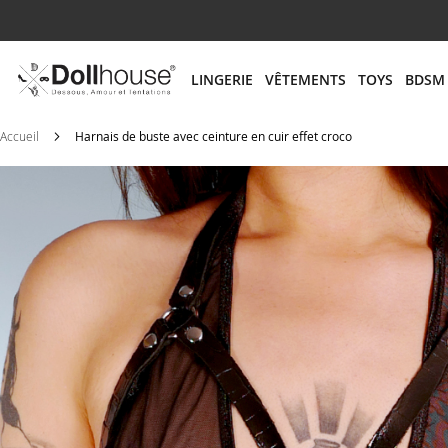
# ENTREZ AU MOINS 3 CARACTÈRES POUR LANCER
LINGERIE
VÊTEMENTS
TOYS
BDSM
Accueil
Harnais de buste avec ceinture en cuir effet croco
Skip
to
the
end
of
the
images
gallery