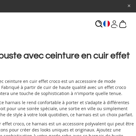
ECHERCHE
buste avec ceinture en cuir effet
c ceinture en cuir effet croco est un accessoire de mode
Fabriqué à partir de cuir de haute qualité avec un effet croco
utera une touche de sophistication à n'importe quelle tenue.
ce harnais le rend confortable à porter et s'adapte à différentes
it pour une soirée spéciale, une sortie en ville ou simplement
e de style à votre look quotidien, ce harnais est un choix parfait.
r effet croco, ce harnais est un accessoire polyvalent qui peut être
çons pour créer des looks uniques et originaux. Ajoutez une
e sophistication à votre garde-robe avec ce harnais de buste