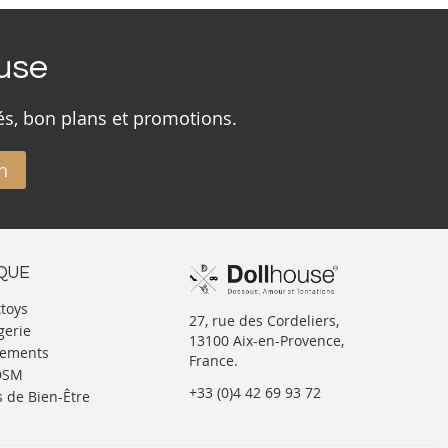
ouse
és, bon plans et promotions.
n
IQUE
xtoys
27, rue des Cordeliers,
gerie
13100 Aix-en-Provence,
tements
France.
BDSM
+33 (0)4 42 69 93 72
s de Bien-Être