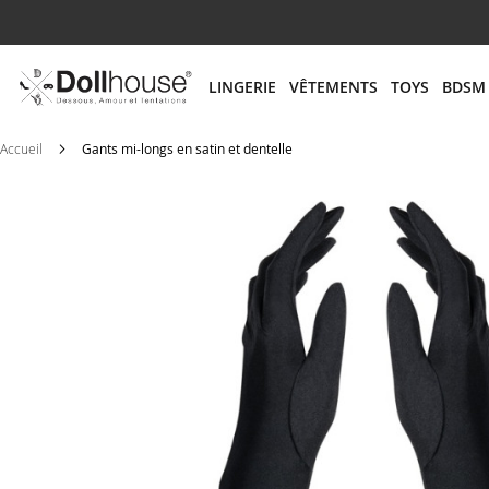
# ENTREZ AU MOINS 3 CARACTÈRES POUR LANCER
LINGERIE
VÊTEMENTS
TOYS
BDSM
Accueil
Gants mi-longs en satin et dentelle
Skip
to
the
end
of
the
images
gallery